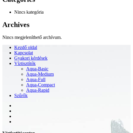
Nincs kategória
Archives
Nincs megjeleníthető archívum.
Kezdő oldal
Kapcsolat
Gyakori kérdések
Víztisztítók
Aqua-Basic
Aqua-Medium
Aqua-Full
Aqua-Compact
Aqua-Rapid
Szűrők